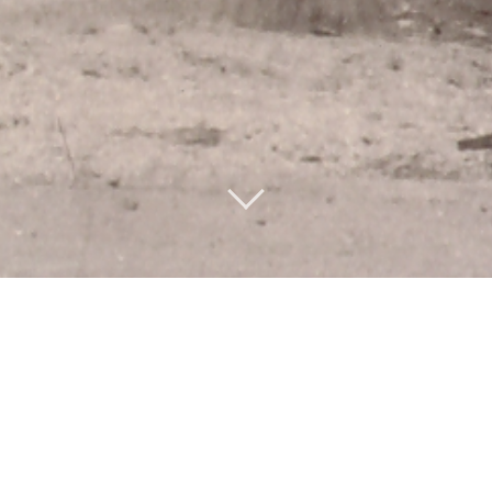
✻
Zwingenberger liebevoll sagen die „Scheiergaß“ – Ursprünglich war
ußeres bestand aus Fachwerkhäusern. Diese waren überwiegend au
 außerhalb der Stadtmauern, Holz, Streu für das Vieh & Vorräte g