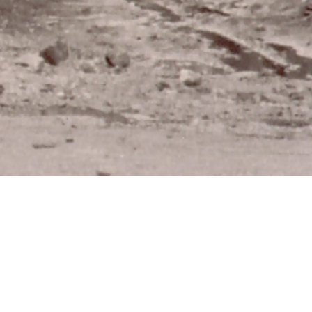
 sie eine alte Scheunenstraße, die auf das
s Holz gebaut und damit leicht dem Feuer
elagert. Menschen, Tiere & Gebäude – so